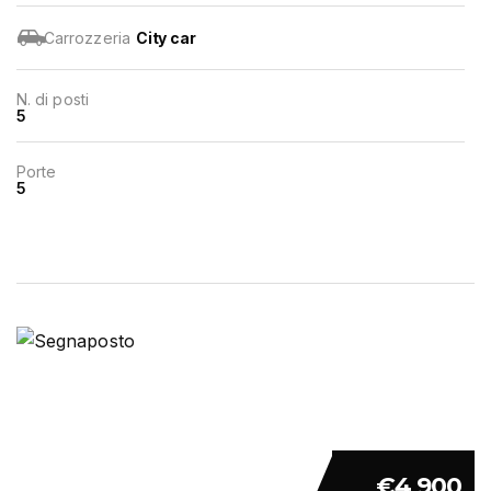
Carrozzeria
City car
N. di posti
5
Porte
5
€4 900