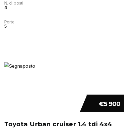
N. di posti
4
Porte
5
€5 900
Toyota Urban cruiser 1.4 tdi 4x4