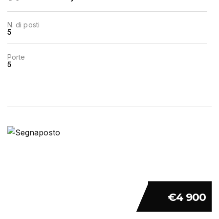
N. di posti
5
Porte
5
€4 900