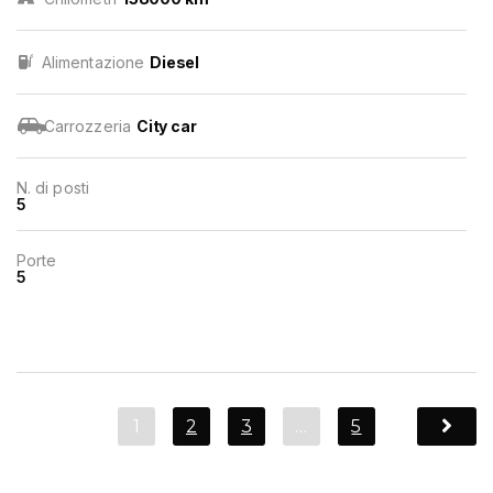
Alimentazione
Diesel
Carrozzeria
City car
N. di posti
5
Porte
5
1
2
3
…
5