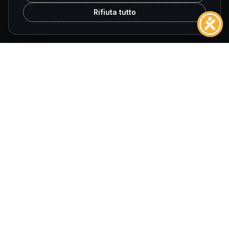
VENDITA
Lun–Ven 9–13, 15:30–19:30 · Sab 9–13, 15:30–19 · Dom
Rifiuta tutto
chiuso
OFFICINA
Lun–Ven 8–12:30, 15–18:30 · Sab/Dom chiuso
ORARI SPOLETO
VENDITA
Lun–Ven 9–13, 15:30–19:30 · Sab 9–13, 15:30–19 · Dom
chiuso
OFFICINA
Lun–Ven 8–12:30, 14:30–18 · Sab/Dom chiuso
© 2026
Fuccelli Auto S.r.l.
— Tutti i diritti riservati.
Fuccelli Auto S.r.l.
· Via Cagliari 27/29, 06034 Foligno (PG)
P.IVA 01452780545
·
REA PG-140061
·
E-mail
info@fuccelliauto.it
·
PEC
Fuccelliauto@legalmail.it
AIUTI DI STATO
Obblighi informativi per le erogazioni pubbliche: gli aiuti di Stato e