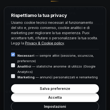
Come scegliere l'auto giusta per la famiglia: spazio, sicurezza,
costi e motorizzazione. Una...
Rispettiamo la tua privacy
Usiamo cookie tecnici necessari al funzionamento
Incentivi auto 2026: come funzionano di solito gli ecobonus, il
del sito e, previo consenso, cookie analitici e di
ruolo della rottamazione...
marketing per migliorare la tua esperienza. Puoi
accettare tutti, rifiutare o personalizzare la tua scelta.
Leggi la
Privacy & Cookie policy
.
SOCIAL NETWORK
Necessari
— sempre attivi (sessione, sicurezza,
preferenze)
Analitici
— statistiche anonime di utilizzo (Google
Analytics)
Marketing
— annunci personalizzati e remarketing
Salva preferenze
ORARI FOLIGNO
Accetta
Impostazioni