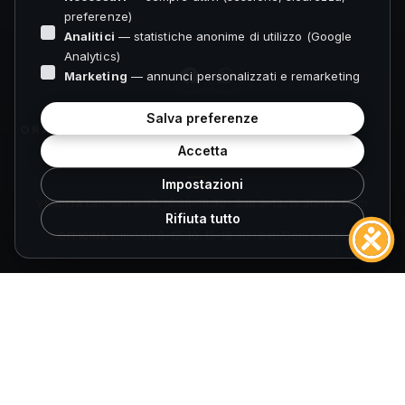
preferenze)
Analitici
— statistiche anonime di utilizzo (Google
Analytics)
Marketing
— annunci personalizzati e remarketing
Salva preferenze
ORARI FOLIGNO
Accetta
Impostazioni
VENDITA
Lun–Ven 9–13, 15:30–19:30 · Sab 9–13, 15:30–19 · Dom
Rifiuta tutto
chiuso
OFFICINA
Lun–Ven 8–12:30, 15–18:30 · Sab/Dom chiuso
ORARI SPOLETO
VENDITA
Lun–Ven 9–13, 15:30–19:30 · Sab 9–13, 15:30–19 · Dom
chiuso
OFFICINA
Lun–Ven 8–12:30, 14:30–18 · Sab/Dom chiuso