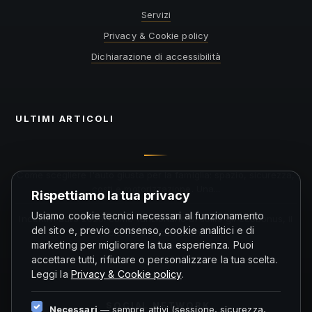
Servizi
Privacy & Cookie policy
Dichiarazione di accessibilità
ULTIMI ARTICOLI
Come scegliere l'auto giusta per la famiglia: spazio, sicurezza,
costi e motorizzazione. Una...
Rispettiamo la tua privacy
Usiamo cookie tecnici necessari al funzionamento
Incentivi auto 2026: come funzionano di solito gli ecobonus, il
del sito e, previo consenso, cookie analitici e di
ruolo della rottamazione...
marketing per migliorare la tua esperienza. Puoi
accettare tutti, rifiutare o personalizzare la tua scelta.
Leggi la
Privacy & Cookie policy
.
SOCIAL NETWORK
Necessari
— sempre attivi (sessione, sicurezza,