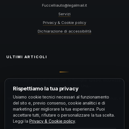
@otuailleccuF
ti.liamlagel
Servizi
Privacy & Cookie policy
Dichiarazione di accessibilità
ULTIMI ARTICOLI
Come scegliere l'auto giusta per la famiglia: spazio, sicurezza,
costi e motorizzazione. Una...
Rispettiamo la tua privacy
Usiamo cookie tecnici necessari al funzionamento
Incentivi auto 2026: come funzionano di solito gli ecobonus, il
del sito e, previo consenso, cookie analitici e di
ruolo della rottamazione...
marketing per migliorare la tua esperienza. Puoi
accettare tutti, rifiutare o personalizzare la tua scelta.
Leggi la
Privacy & Cookie policy
.