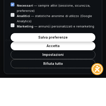
SOCIAL NETWORK
Necessari
— sempre attivi (sessione, sicurezza,
preferenze)
Analitici
— statistiche anonime di utilizzo (Google
Analytics)
Marketing
— annunci personalizzati e remarketing
Salva preferenze
ORARI FOLIGNO
Accetta
Impostazioni
VENDITA
Lun–Ven 9–13, 15:30–19:30 · Sab 9–13, 15:30–19 · Dom
Rifiuta tutto
chiuso
OFFICINA
Lun–Ven 8–12:30, 15–18:30 · Sab/Dom chiuso
ORARI SPOLETO
VENDITA
Lun–Ven 9–13, 15:30–19:30 · Sab 9–13, 15:30–19 · Dom
chiuso