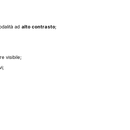
odalità ad
alto contrasto
;
 visibile;
i;