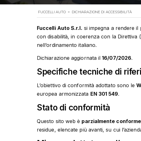
FUCCELLI AUTO
>
DICHIARAZIONE DI ACCESSIBILITÀ
Fuccelli Auto S.r.l.
si impegna a rendere il
con disabilità, in coerenza con la Direttiv
nell’ordinamento italiano.
Dichiarazione aggiornata il
16/07/2026
.
Specifiche tecniche di rife
L’obiettivo di conformità adottato sono le
W
europea armonizzata
EN 301 549
.
Stato di conformità
Questo sito web è
parzialmente conform
residue, elencate più avanti, su cui l’azie