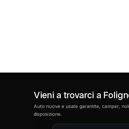
Vieni a trovarci a Folig
Auto nuove e usate garantite, camper, noleg
disposizione.