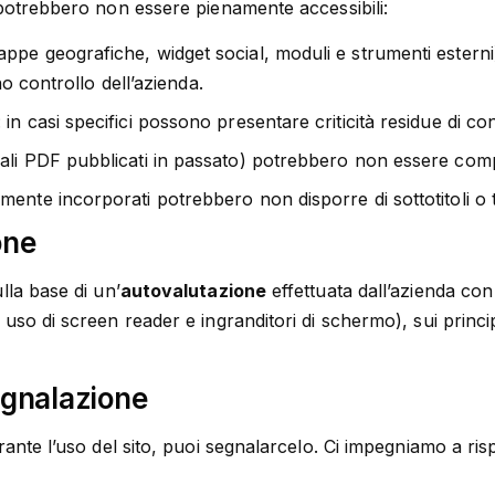
 potrebbero non essere pienamente accessibili:
ppe geografiche, widget social, moduli e strumenti esterni): 
eno controllo dell’azienda.
: in casi specifici possono presentare criticità residue di con
ali PDF pubblicati in passato) potrebbero non essere comp
ente incorporati potrebbero non disporre di sottotitoli o t
one
lla base di un’
autovalutazione
effettuata dall’azienda con 
uso di screen reader e ingranditori di schermo), sui principa
egnalazione
rante l’uso del sito, puoi segnalarcelo. Ci impegniamo a ri