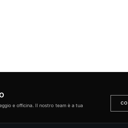
no
CO
gio e officina. Il nostro team è a tua