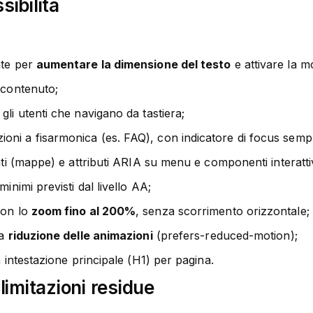
sibilità
nte per
aumentare la dimensione del testo
e attivare la m
i contenuto;
 gli utenti che navigano da tastiera;
oni a fisarmonica (es. FAQ), con indicatore di focus sempre
ti (mappe) e attributi ARIA su menu e componenti interattiv
minimi previsti dal livello AA;
con lo
zoom fino al 200%
, senza scorrimento orizzontale;
la
riduzione delle animazioni
(prefers-reduced-motion);
a intestazione principale (H1) per pagina.
limitazioni residue