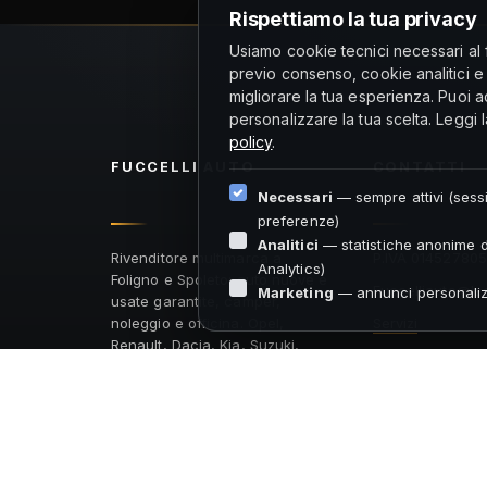
Rispettiamo la tua privacy
Usiamo cookie tecnici necessari al 
previo consenso, cookie analitici e
migliorare la tua esperienza. Puoi acc
personalizzare la tua scelta. Leggi 
policy
.
FUCCELLI
AUTO
CONTATTI
Necessari
— sempre attivi (sess
preferenze)
Analitici
— statistiche anonime di
Rivenditore multimarca a
P.IVA 01452780
Analytics)
Foligno e Spoleto: auto nuove e
@otuailleccuF
ti
Marketing
— annunci personaliz
usate garantite, camper,
noleggio e officina. Opel,
Servizi
Renault, Dacia, Kia, Suzuki,
Privacy & Cookie
Mazda, MG e altre marche.
Dichiarazione di
accessibilità