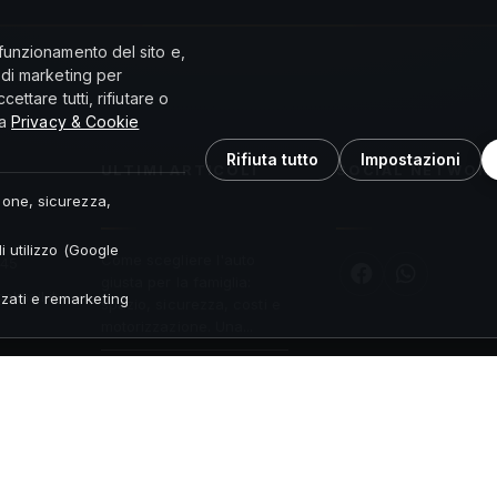
funzionamento del sito e,
 di marketing per
ettare tutti, rifiutare o
la
Privacy & Cookie
Rifiuta tutto
Impostazioni
ULTIMI ARTICOLI
SOCIAL NETWOR
ione, sicurezza,
 utilizzo (Google
Come scegliere l'auto
545
giusta per la famiglia:
.liamlagel
zati e remarketing
spazio, sicurezza, costi e
motorizzazione. Una...
 policy
Incentivi auto 2026: come
funzionano di solito gli
ecobonus, il ruolo della
rottamazione...