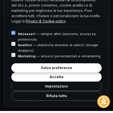
Incentivi auto 2026: come funzionano di solito gli ecobonus, il
del sito e, previo consenso, cookie analitici e di
ruolo della rottamazione...
marketing per migliorare la tua esperienza. Puoi
accettare tutti, rifiutare o personalizzare la tua scelta.
Leggi la
Privacy & Cookie policy
.
SOCIAL NETWORK
Necessari
— sempre attivi (sessione, sicurezza,
preferenze)
Analitici
— statistiche anonime di utilizzo (Google
Analytics)
Marketing
— annunci personalizzati e remarketing
Salva preferenze
ORARI FOLIGNO
Accetta
Impostazioni
VENDITA
Lun–Ven 9–13, 15:30–19:30 · Sab 9–13, 15:30–19 · Dom
Rifiuta tutto
chiuso
OFFICINA
Lun–Ven 8–12:30, 15–18:30 · Sab/Dom chiuso
ORARI SPOLETO