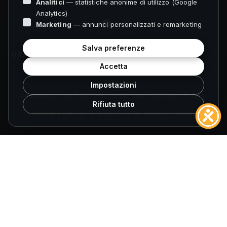
Analitici
— statistiche anonime di utilizzo (Google
Analytics)
Marketing
— annunci personalizzati e remarketing
Salva preferenze
ORARI FOLIGNO
Accetta
Impostazioni
VENDITA
Lun–Ven 9–13, 15:30–19:30 · Sab 9–13, 15:30–19 · Dom
Rifiuta tutto
chiuso
OFFICINA
Lun–Ven 8–12:30, 15–18:30 · Sab/Dom chiuso
ORARI SPOLETO
VENDITA
Lun–Ven 9–13, 15:30–19:30 · Sab 9–13, 15:30–19 · Dom
chiuso
OFFICINA
Lun–Ven 8–12:30, 14:30–18 · Sab/Dom chiuso