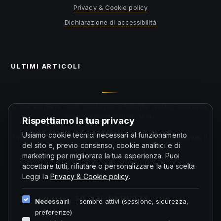
Privacy & Cookie policy
Dichiarazione di accessibilità
ULTIMI ARTICOLI
Come scegliere l'auto giusta per la famiglia: spazio, sicurezza,
costi e motorizzazione. Una...
Rispettiamo la tua privacy
Usiamo cookie tecnici necessari al funzionamento
Incentivi auto 2026: come funzionano di solito gli ecobonus, il
del sito e, previo consenso, cookie analitici e di
ruolo della rottamazione...
marketing per migliorare la tua esperienza. Puoi
accettare tutti, rifiutare o personalizzare la tua scelta.
Leggi la
Privacy & Cookie policy
.
SOCIAL NETWORK
Necessari
— sempre attivi (sessione, sicurezza,
preferenze)