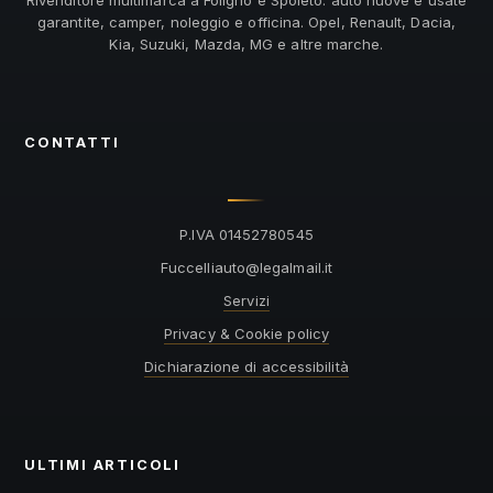
Rivenditore multimarca a Foligno e Spoleto: auto nuove e usate
garantite, camper, noleggio e officina. Opel, Renault, Dacia,
Kia, Suzuki, Mazda, MG e altre marche.
CONTATTI
P.IVA 01452780545
@otuailleccuF
ti.liamlagel
Servizi
Privacy & Cookie policy
Dichiarazione di accessibilità
ULTIMI ARTICOLI