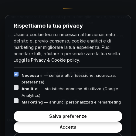
Come scegliere l'auto giusta per la famiglia: spazio, sicurezza,
costi e motorizzazione. Una...
Rispettiamo la tua privacy
Usiamo cookie tecnici necessari al funzionamento
Incentivi auto 2026: come funzionano di solito gli ecobonus, il
del sito e, previo consenso, cookie analitici e di
ruolo della rottamazione...
marketing per migliorare la tua esperienza. Puoi
accettare tutti, rifiutare o personalizzare la tua scelta.
Leggi la
Privacy & Cookie policy
.
SOCIAL NETWORK
Necessari
— sempre attivi (sessione, sicurezza,
preferenze)
Analitici
— statistiche anonime di utilizzo (Google
Analytics)
Marketing
— annunci personalizzati e remarketing
Salva preferenze
ORARI FOLIGNO
Accetta