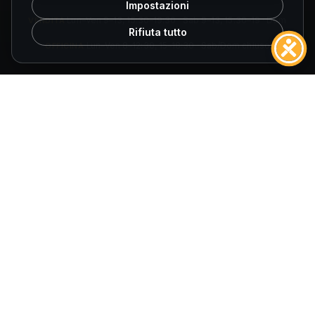
Impostazioni
VENDITA
Lun–Ven 9–13, 15:30–19:30 · Sab 9–13, 15:30–19 · Dom
Rifiuta tutto
chiuso
OFFICINA
Lun–Ven 8–12:30, 15–18:30 · Sab/Dom chiuso
ORARI SPOLETO
VENDITA
Lun–Ven 9–13, 15:30–19:30 · Sab 9–13, 15:30–19 · Dom
chiuso
OFFICINA
Lun–Ven 8–12:30, 14:30–18 · Sab/Dom chiuso
© 2026
Fuccelli Auto S.r.l.
— Tutti i diritti riservati.
Fuccelli Auto S.r.l.
· Via Cagliari 27/29, 06034 Foligno (PG)
P.IVA 01452780545
·
REA PG-140061
·
E-mail
info@fuccelliauto.it
·
PEC
Fuccelliauto@legalmail.it
AIUTI DI STATO