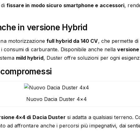
 di
fissare in modo sicuro smartphone e accessori
, rend
anche in versione Hybrid
 una motorizzazione
full hybrid da 140 CV
, che permette di 
% i consumi di carburante. Disponibile anche nella
versione
istema
mild hybrid
, Duster offre soluzioni per ogni esigenz
a compromessi
Nuovo Dacia Duster 4×4
rsione 4×4 di Dacia Duster
si adatta a qualsiasi terreno. 
o ad affrontare anche i percorsi più impegnativi, dai sentie