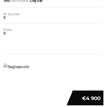
Carrozzeria
City car
N. di posti
5
Porte
5
€4 900