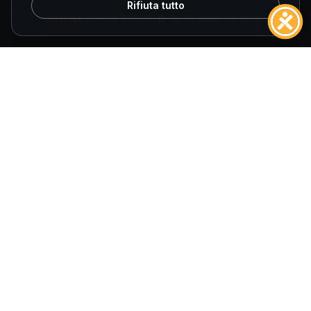
Rifiuta tutto
chiuso
OFFICINA
Lun–Ven 8–12:30, 15–18:30 · Sab/Dom chiuso
ORARI SPOLETO
VENDITA
Lun–Ven 9–13, 15:30–19:30 · Sab 9–13, 15:30–19 · Dom
chiuso
OFFICINA
Lun–Ven 8–12:30, 14:30–18 · Sab/Dom chiuso
© 2026
Fuccelli Auto S.r.l.
— Tutti i diritti riservati.
Fuccelli Auto S.r.l.
· Via Cagliari 27/29, 06034 Foligno (PG)
P.IVA 01452780545
·
REA PG-140061
·
E-mail
info@fuccelliauto.it
·
PEC
Fuccelliauto@legalmail.it
AIUTI DI STATO
Obblighi informativi per le erogazioni pubbliche: gli aiuti di Stato e
gli aiuti de minimis ricevuti dalla nostra impresa sono contenuti nel