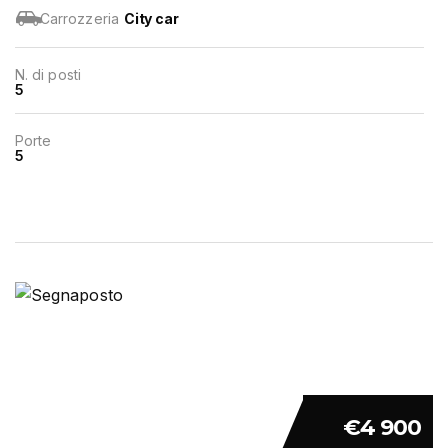
Carrozzeria
City car
N. di posti
5
Porte
5
€4 900