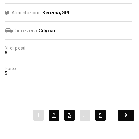
Alimentazione
Benzina/GPL
Carrozzeria
City car
N. di posti
5
Porte
5
1
2
3
…
5