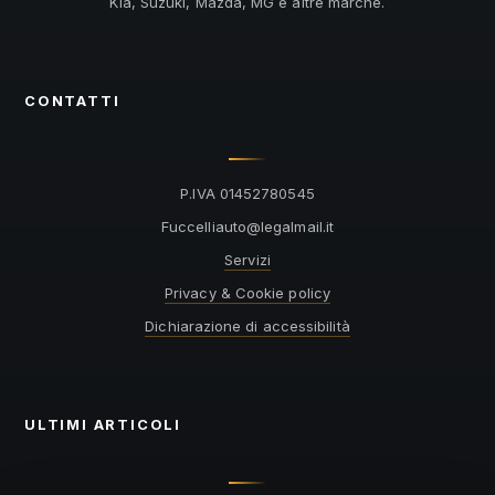
Kia, Suzuki, Mazda, MG e altre marche.
CONTATTI
P.IVA 01452780545
@otuailleccuF
ti.liamlagel
Servizi
Privacy & Cookie policy
Dichiarazione di accessibilità
ULTIMI ARTICOLI