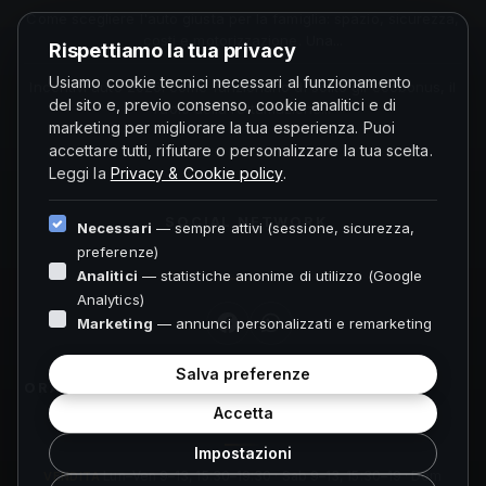
Come scegliere l'auto giusta per la famiglia: spazio, sicurezza,
costi e motorizzazione. Una...
Rispettiamo la tua privacy
Usiamo cookie tecnici necessari al funzionamento
Incentivi auto 2026: come funzionano di solito gli ecobonus, il
del sito e, previo consenso, cookie analitici e di
ruolo della rottamazione...
marketing per migliorare la tua esperienza. Puoi
accettare tutti, rifiutare o personalizzare la tua scelta.
Leggi la
Privacy & Cookie policy
.
SOCIAL NETWORK
Necessari
— sempre attivi (sessione, sicurezza,
preferenze)
Analitici
— statistiche anonime di utilizzo (Google
Analytics)
Marketing
— annunci personalizzati e remarketing
Salva preferenze
ORARI FOLIGNO
Accetta
Impostazioni
VENDITA
Lun–Ven 9–13, 15:30–19:30 · Sab 9–13, 15:30–19 · Dom