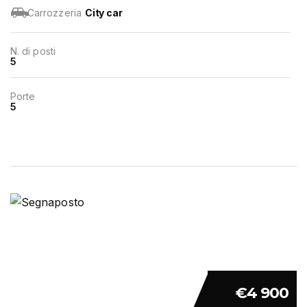
Carrozzeria
City car
N. di posti
5
Porte
5
€4 900