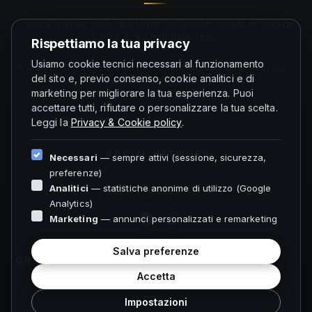
Come scegliere l'auto giusta per la famiglia: spazio, sicurezza,
costi e motorizzazione. Una...
Rispettiamo la tua privacy
Usiamo cookie tecnici necessari al funzionamento
Incentivi auto 2026: come funzionano di solito gli ecobonus, il
del sito e, previo consenso, cookie analitici e di
ruolo della rottamazione...
marketing per migliorare la tua esperienza. Puoi
accettare tutti, rifiutare o personalizzare la tua scelta.
Leggi la
Privacy & Cookie policy
.
SOCIAL NETWORK
Necessari
— sempre attivi (sessione, sicurezza,
preferenze)
Analitici
— statistiche anonime di utilizzo (Google
Analytics)
Marketing
— annunci personalizzati e remarketing
Salva preferenze
ORARI FOLIGNO
Accetta
Impostazioni