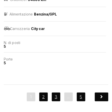
Alimentazione
Benzina/GPL
Carrozzeria
City car
N. di posti
5
Porte
5
1
2
3
…
5