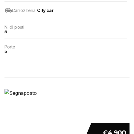
Carrozzeria
City car
N. di posti
5
Porte
5
€4 900