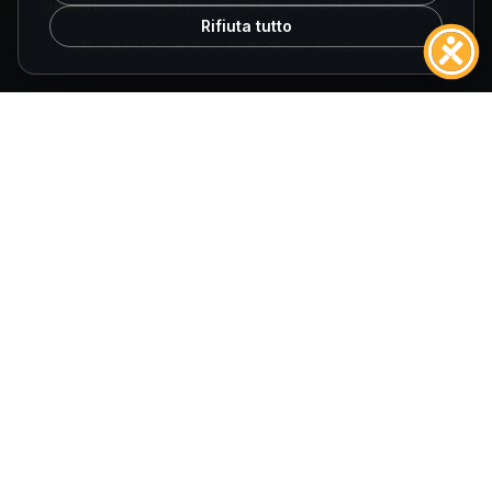
VENDITA
Lun–Ven 9–13, 15:30–19:30 · Sab 9–13, 15:30–19 · Dom
Rifiuta tutto
chiuso
OFFICINA
Lun–Ven 8–12:30, 15–18:30 · Sab/Dom chiuso
ORARI SPOLETO
VENDITA
Lun–Ven 9–13, 15:30–19:30 · Sab 9–13, 15:30–19 · Dom
chiuso
OFFICINA
Lun–Ven 8–12:30, 14:30–18 · Sab/Dom chiuso
© 2026
Fuccelli Auto S.r.l.
— Tutti i diritti riservati.
Fuccelli Auto S.r.l.
· Via Cagliari 27/29, 06034 Foligno (PG)
P.IVA 01452780545
·
REA PG-140061
·
E-mail
info@fuccelliauto.it
·
PEC
Fuccelliauto@legalmail.it
AIUTI DI STATO
Obblighi informativi per le erogazioni pubbliche: gli aiuti di Stato e