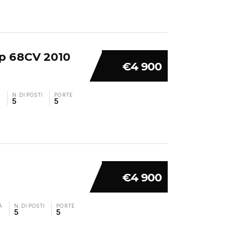
5p 68CV 2010
€4 900
A
N. DI POSTI
PORTE
5
5
€4 900
A
N. DI POSTI
PORTE
5
5