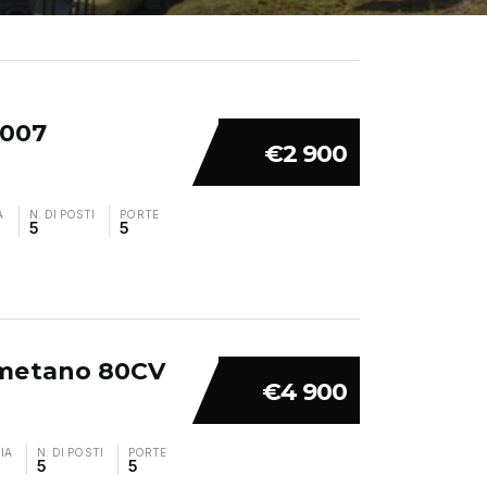
2007
€2 900
A
N. DI POSTI
PORTE
5
5
r metano 80CV
€4 900
IA
N. DI POSTI
PORTE
5
5