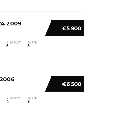
4x4 2009
€5 900
A
N. DI POSTI
PORTE
5
5
 2006
€6 500
A
N. DI POSTI
PORTE
4
3