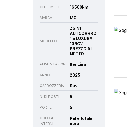
16500km
CHILOMETRI
MG
MARCA
ZS N1
AUTOCARRO
1.5 LUXURY
MODELLO
106CV
PREZZO AL
NETTO
Benzina
ALIMENTAZIONE
2025
ANNO
Suv
CARROZZERIA
5
N. DI POSTI
5
PORTE
COLORE
Pelle totale
nera
INTERNI