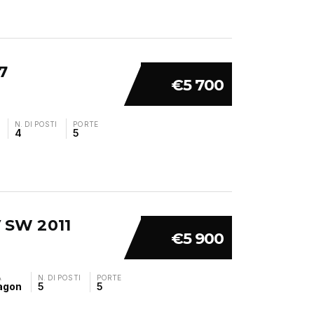
7
€5 700
N. DI POSTI
PORTE
4
5
V SW 2011
€5 900
A
N. DI POSTI
PORTE
agon
5
5