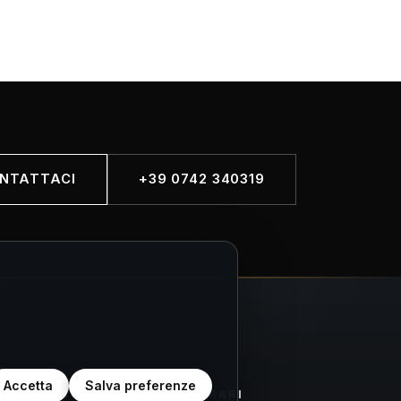
NTATTACI
+39 0742 340319
Accetta
Salva preferenze
K
ORARI
ORARI