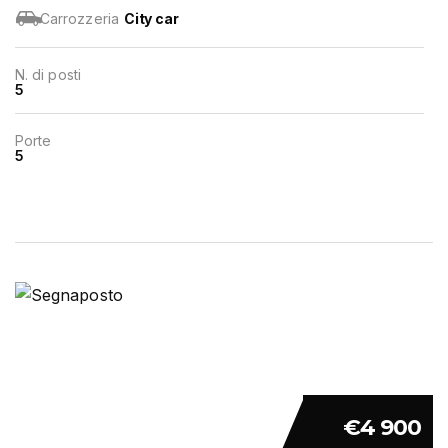
Carrozzeria
City car
N. di posti
5
Porte
5
€4 900