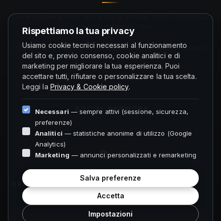
Come scegliere l'auto giusta per la famiglia: spazio, sicurezza,
costi e motorizzazione. Una...
Rispettiamo la tua privacy
Usiamo cookie tecnici necessari al funzionamento
Incentivi auto 2026: come funzionano di solito gli ecobonus, il
del sito e, previo consenso, cookie analitici e di
ruolo della rottamazione...
marketing per migliorare la tua esperienza. Puoi
accettare tutti, rifiutare o personalizzare la tua scelta.
Leggi la
Privacy & Cookie policy
.
SOCIAL NETWORK
Necessari
— sempre attivi (sessione, sicurezza,
preferenze)
Analitici
— statistiche anonime di utilizzo (Google
Analytics)
Marketing
— annunci personalizzati e remarketing
Salva preferenze
ORARI FOLIGNO
Accetta
Impostazioni