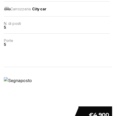
Carrozzeria
City car
N. di posti
5
Porte
5
€4 900