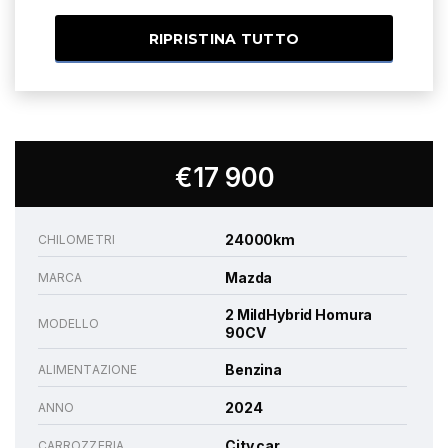
RIPRISTINA TUTTO
€17 900
24000km
CHILOMETRI
Mazda
MARCA
2 MildHybrid Homura
MODELLO
90CV
Benzina
ALIMENTAZIONE
2024
ANNO
City car
CARROZZERIA