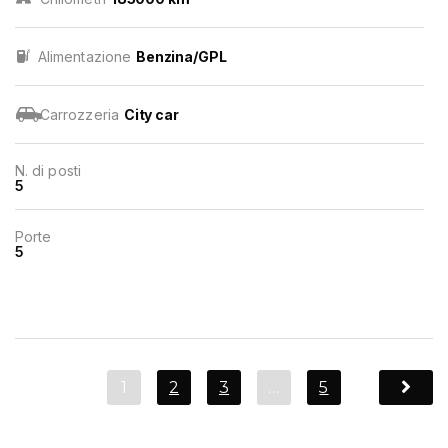
Alimentazione
Benzina/GPL
Carrozzeria
City car
N. di posti
5
Porte
5
1
2
3
…
5