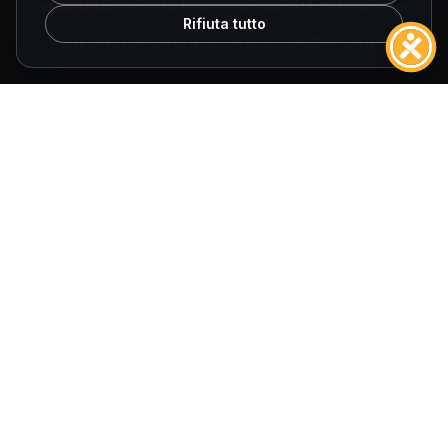
VENDITA
Lun–Ven 9–13, 15:30–19:30 · Sab 9–13, 15:30–19 · Dom
Rifiuta tutto
chiuso
OFFICINA
Lun–Ven 8–12:30, 15–18:30 · Sab/Dom chiuso
ORARI SPOLETO
VENDITA
Lun–Ven 9–13, 15:30–19:30 · Sab 9–13, 15:30–19 · Dom
chiuso
OFFICINA
Lun–Ven 8–12:30, 14:30–18 · Sab/Dom chiuso
© 2026
Fuccelli Auto S.r.l.
— Tutti i diritti riservati.
Fuccelli Auto S.r.l.
· Via Cagliari 27/29, 06034 Foligno (PG)
P.IVA 01452780545
·
REA PG-140061
·
E-mail
info@fuccelliauto.it
·
PEC
Fuccelliauto@legalmail.it
AIUTI DI STATO
Obblighi informativi per le erogazioni pubbliche: gli aiuti di Stato e