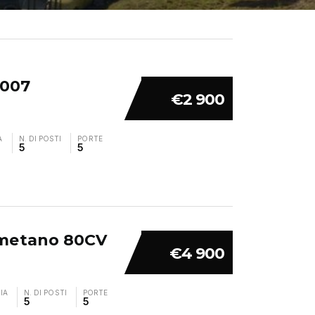
2007
€2 900
A
N. DI POSTI
PORTE
5
5
r metano 80CV
€4 900
IA
N. DI POSTI
PORTE
5
5