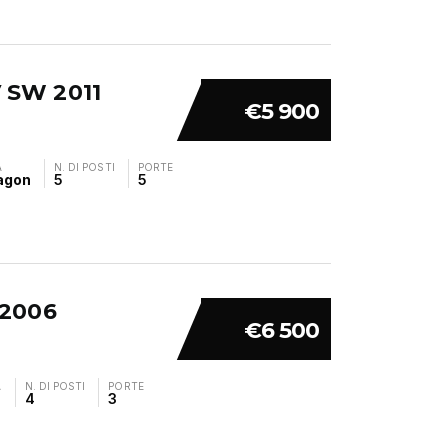
V SW 2011
€5 900
A
N. DI POSTI
PORTE
agon
5
5
 2006
€6 500
A
N. DI POSTI
PORTE
4
3