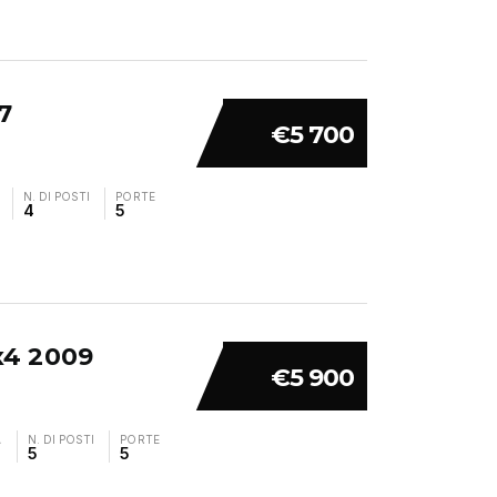
7
€5 700
N. DI POSTI
PORTE
4
5
4x4 2009
€5 900
A
N. DI POSTI
PORTE
5
5