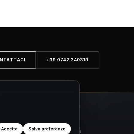
NTATTACI
+39 0742 340319
Accetta
Salva preferenze
K
ORARI
ORARI