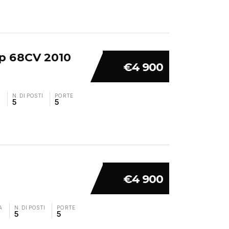
5p 68CV 2010
€4 900
A
N. DI POSTI
PORTE
5
5
€4 900
A
N. DI POSTI
PORTE
5
5