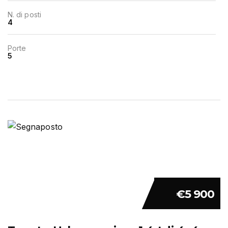
N. di posti
4
Porte
5
€5 900