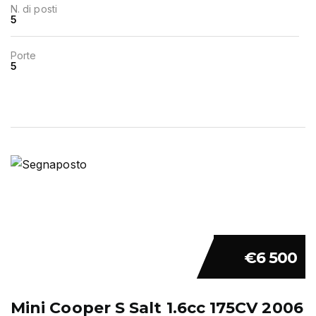
N. di posti
5
Porte
5
€6 500
Mini Cooper S Salt 1.6cc 175CV 2006