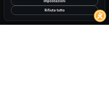
Impostazioni
VENDITA
Lun–Ven 9–13, 15:30–19:30 · Sab 9–13, 15:30–19 · Dom
Rifiuta tutto
chiuso
OFFICINA
Lun–Ven 8–12:30, 15–18:30 · Sab/Dom chiuso
ORARI SPOLETO
VENDITA
Lun–Ven 9–13, 15:30–19:30 · Sab 9–13, 15:30–19 · Dom
chiuso
OFFICINA
Lun–Ven 8–12:30, 14:30–18 · Sab/Dom chiuso
© 2026
Fuccelli Auto S.r.l.
— Tutti i diritti riservati.
Fuccelli Auto S.r.l.
· Via Cagliari 27/29, 06034 Foligno (PG)
P.IVA 01452780545
·
REA PG-140061
·
E-mail
info@fuccelliauto.it
·
PEC
Fuccelliauto@legalmail.it
AIUTI DI STATO