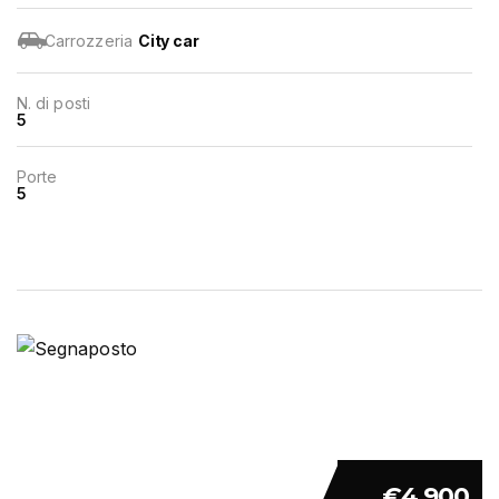
Carrozzeria
City car
N. di posti
5
Porte
5
€4 900