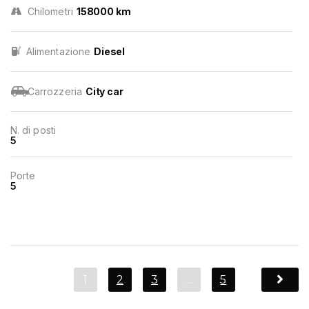
Chilometri
158000 km
Alimentazione
Diesel
Carrozzeria
City car
N. di posti
5
Porte
5
1
2
3
…
5