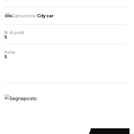
Carrozzeria
City car
N. di posti
5
Porte
5