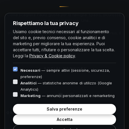
Come scegliere l'auto giusta per la famiglia: spazio, sicurezza,
costi e motorizzazione. Una...
Rispettiamo la tua privacy
Usiamo cookie tecnici necessari al funzionamento
Incentivi auto 2026: come funzionano di solito gli ecobonus, il
del sito e, previo consenso, cookie analitici e di
ruolo della rottamazione...
marketing per migliorare la tua esperienza. Puoi
accettare tutti, rifiutare o personalizzare la tua scelta.
Leggi la
Privacy & Cookie policy
.
SOCIAL NETWORK
Necessari
— sempre attivi (sessione, sicurezza,
preferenze)
Analitici
— statistiche anonime di utilizzo (Google
Analytics)
Marketing
— annunci personalizzati e remarketing
Salva preferenze
ORARI FOLIGNO
Accetta