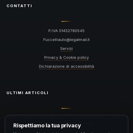
CONTATTI
P.IVA 01452780545
@otuailleccuF
ti.liamlagel
Servizi
Privacy & Cookie policy
Dichiarazione di accessibilità
ULTIMI ARTICOLI
Come scegliere l'auto giusta per la famiglia: spazio, sicurezza,
costi e motorizzazione. Una...
Rispettiamo la tua privacy