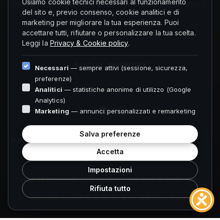
Usiamo cookie tecnici necessari al funzionamento
Incentivi auto 2026: come funzionano di solito gli ecobonus, il
del sito e, previo consenso, cookie analitici e di
ruolo della rottamazione...
marketing per migliorare la tua esperienza. Puoi
accettare tutti, rifiutare o personalizzare la tua scelta.
Leggi la
Privacy & Cookie policy
.
SOCIAL NETWORK
Necessari
— sempre attivi (sessione, sicurezza,
preferenze)
Analitici
— statistiche anonime di utilizzo (Google
Analytics)
Marketing
— annunci personalizzati e remarketing
Salva preferenze
ORARI FOLIGNO
Accetta
Impostazioni
VENDITA
Lun–Ven 9–13, 15:30–19:30 · Sab 9–13, 15:30–19 · Dom
Rifiuta tutto
chiuso
OFFICINA
Lun–Ven 8–12:30, 15–18:30 · Sab/Dom chiuso